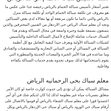
تعتبر أسعار تأسيس سباكة الحمام بالرياض رخيصه جدا على عكس ما
هو معروف عن تكلفة سباكة الحمام الواحد أو تكلفة سباكة منزل
بالرياض والتي دائما ما تكون مرتفعة أو بها مغالاه لدى بعض السباكين
ونجد أن معلم سباك الرياض حى الازدهار من الفنيين المحترفين والذين
يتمتعون بسمعة طيبة وخبرة واسعة في مجال السباكة ويقدم هذا
السباك خدمات شاملة الإصلاح لأعمال السباكه الداخليه والتأسيس
لشبكات السباكة الأولية ويعرف جيدا كيفية التعامل مع كل أنظمة
السباكة في المساكن أو حتى المباني التجاريه والمستشفيات والفنادق
وما ساعده في هذا الأمر الخبرة والمعدات الحديثة والمتطورة التي
يقوم باستخدامها لذلك سوف تجدوه يقدم خدمات السباكة بكفاءة
وفاعلية.
معلم سباك بحى الرحمانيه الرياض
مشاكل السباكة يمكن أن تؤدي إلى حدوث كوارث خاصة لو كان الأمر
متعلق بتسربات مياه غير معلومة لذلك إذا كان لديكم شك في أي أمر
اعتمدوا فورا على معلم سباك الشفاء بالرياض أو قوموا بالاتصال على
أرقام سباك حي الورود بالرياض أو سباك حى الإزدهار بالرياض وبكل