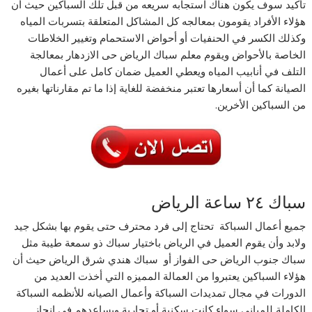
تأكيد سوف يكون هناك استجابه سريعه من قبل تلك السباكين حيث أن
هؤلاء الأفراد يقومون بمعالجه كل المشاكل المتعلقة بتسربات المياه
وكذلك الكسر في الحنفيات أو أحواض الاستحمام وتغيير الخلاطات
الخاصة بالأحواض ويقوم معلم سباك الرياض حى الازدهار بمعالجة
التلف في أنابيب المياه ويعطي العميل ضمان كامل على أعمال
الصيانة كما أن أسعارها تعتبر منخفضة للغاية إذا ما تم مقارناتها بغيره
من السباكين الأخرين.
سباك ٢٤ ساعة الرياض
جميع أعمال السباكة تحتاج إلى فرد محترف حتى يقوم بها بشكل جيد
ولابد وأن يقوم العميل في الرياض باختيار سباك ذو سمعة طيبة مثل
سباك جنوب الرياض حى الفواز أو سباك هندي شرق الرياض حيث أن
هؤلاء السباكين يعتبروا من العمالة المميزه التي أخذت العديد من
الدورات في مجال تمديدات السباكة وأعمال الصيانه للأنظمه السباكة
الكاملة للمباني سواء كانت سكنية أو تجارية ويساعدهم في إنجاز