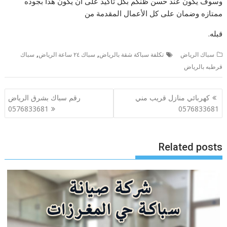
وسوف يكون عند حسن ظنكم بكل تأكيد على أن يكون هذا بجوده
ممتازه وضمان على كل الأعمال المقدمة من
قبله.
,
,
سباك الرياض
تكلفة سباكة شقة بالرياض
سباك ٢٤ ساعة الرياض
سباك
قرطبه بالرياض
تصفّح
كهربائي منازل قريب مني
رقم سباك بشرق الرياض
المقالات
0576833681
0576833681
Related posts