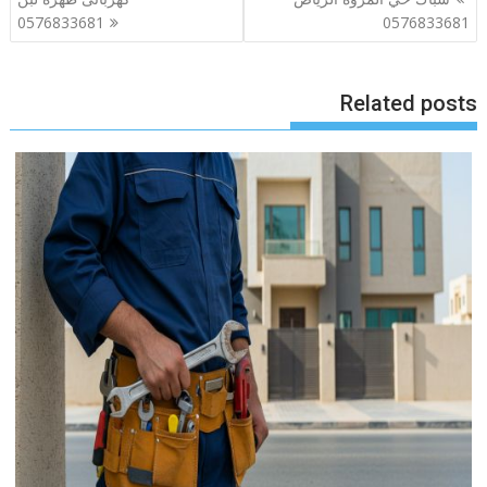
المقالات
0576833681
0576833681
Related posts