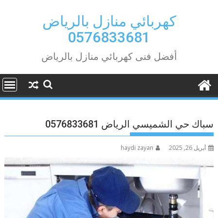
Ski
t
كهربائي منازل بالرياض
conten
0576833681
أفضل فنى كهربائي منازل بالرياض
سباك حي الشميسي الرياض 0576833681
أبريل 26, 2025
haydi zayan