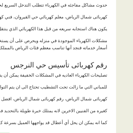
حدوث مشاكل مفاجئه في الكهرباء تتطلب التدخل السريع لحله
كهربائى شمال الرياض، معلم كهربائي حي القيروان، فني كه
يكون هناك استجابه سريعه من قبل هذا الكهربائي الذي ينتق
مشكلات الكهرباء الموجودة في منزله ويحرص على أن يستخدم 
أسعار خدماته فنجد أنها تناسب معظم فئات الرياض بالمملكه 
رقم كهربائى تأسيس حي النرجس
تصليحات الكهرباء العاديه في المشكلات الخفيفة يمكن أن يقو
للمباني التي ما زالت تحت التشطيب تحتاج الى ان يتم ال
كهربائى شمال الرياض، رقم كهربائى شمال الرياض، افضل ك
كغيره من الفنيين الاخرين لانه يمتلك خبرة طويلة بالتحديد 
كما انه يمكن ان يحل أي أعطال قد يواجهها العميل بسرعة