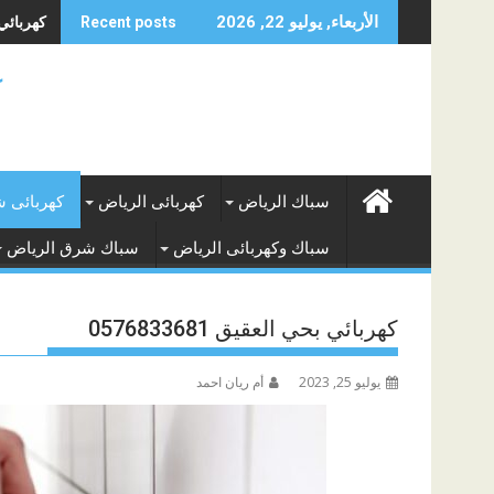
Skip
كهربائي م
الأربعاء, يوليو 22, 2026
Recent posts
to
content
ك
سباك الرياض
كهربائى الرياض
كهربائى 
سباك وكهربائى الرياض
سباك شرق الرياض
كهربائي بحي العقيق 0576833681
يوليو 25, 2023
أم ريان احمد