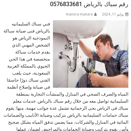
رقم سباك بالرياض 0576833681
يوليو 11, 2024
manora manara
فني سباك السليمانيه
بالرياض فنى صيانة سباكة
النموذجية الرياض هو
الشخص المهني الذي
يقدم خدمات سباكة
متخصصة في هذا الحي
الحيوي بالمملكة العربية
السعودية، حيث يلعب
الفني سباك دورًا حاسمًا
في صيانة وإصلاح أنظمة
المياه والصرف الصحي في المنازل والمنشآت التجارية بمنطقة
السليمانية تواصل معه من خلال رقم سباك بالرياض. خدمات معلم
سباك فى الرياض بحى الرحمانية تشمل عدة جوانب مهمة، منها: يقوم
سباك حمامات السليمانيه بالرياض بتركيب وصيانة الأنابيب والصمامات
المائية في المنازل والشركات، مما يضمن تدفق المياه بشكل صحيح
وآمن. يقوم بتركيب وصيانة الحمامات والمراحيض لضمان عملها