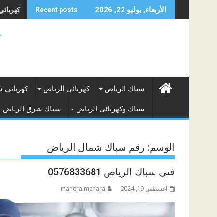
Skip
كهربائي م
الأربعاء, يوليو 22, 2026
Recent posts
to
content
ك
سباك الرياض
كهربائى الرياض
كهربائى 
سباك وكهربائى الرياض
سباك شرق الرياض
الوسم:
رقم سباك شمال الرياض
فنى سباك الرياض 0576833681
أغسطس 19, 2024
manora manara