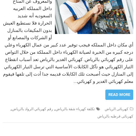
والمعروف عن المناخ
داخل المملكه العربيه
السعوديه أنه شديد
الحرارة فلا نستطيع العيش
بدون المكيفات بالمنازل
أو الشركات والمصانع أو
أي مكان داخل المملكه فيجب توفير عدد كبير من عمال الكهرباء وعلي
درجه كبيره من الخبرة لصيانة الكهرباء داخل المملكة من خلال التواص
على رقم كهربائي بالرياض. كهربائي الغدير بالرياض تعد أسباب انقطاع
التيار الكهربائي هو تآكل الكابلات الأساسية التي ترسل التيار الكهربائي
إلى المنازل حيث أصبحت تلك الكابلات قديمه جدا أدت إلى تلفها فيقوم
معلم كهربائي الغدير و كهربائي…
READ MORE
,
,
كهربائى الرياض
تكلفة كهرباء شقة بالرياض
رقم كهربائي الرواد بالرياض
كهربائى قرطبه بالرياض