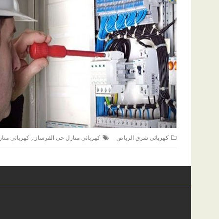
,
كهربائى شرق الرياض
كهربائي منازل حى الفرسان
كهربائي منا